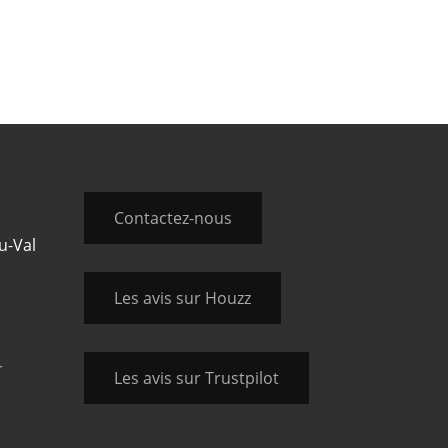
Contactez-nous
u-Val
Les avis sur Houzz
r
Les avis sur Trustpilot