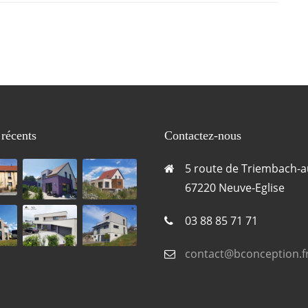
 récents
Contactez-nous
5 route de Triembach-a
67220 Neuve-Eglise
03 88 85 71 71
contact@bconception.f