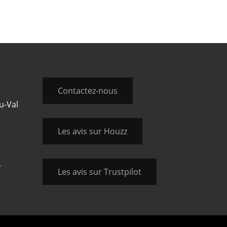
Contactez-nous
u-Val
Les avis sur Houzz
r
Les avis sur Trustpilot