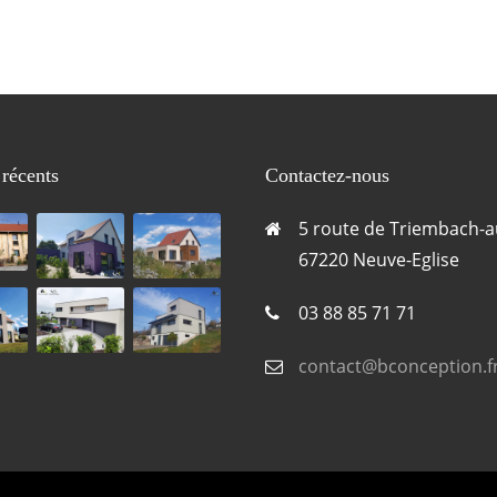
 récents
Contactez-nous
5 route de Triembach-a
67220 Neuve-Eglise
03 88 85 71 71
contact@bconception.f