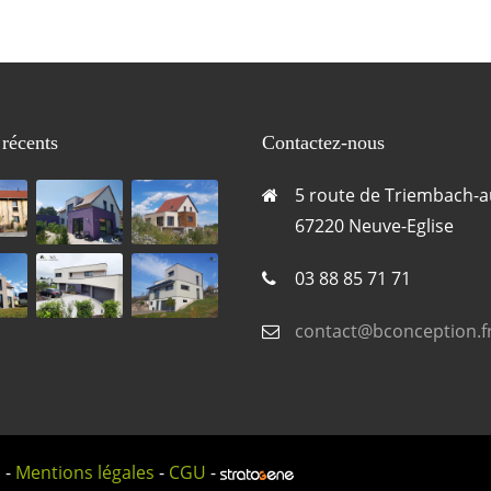
 récents
Contactez-nous
5 route de Triembach-a
67220 Neuve-Eglise
03 88 85 71 71
contact@bconception.f
 -
Mentions légales
-
CGU
-