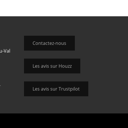
Contactez-nous
u-Val
Les avis sur Houzz
r
Les avis sur Trustpilot